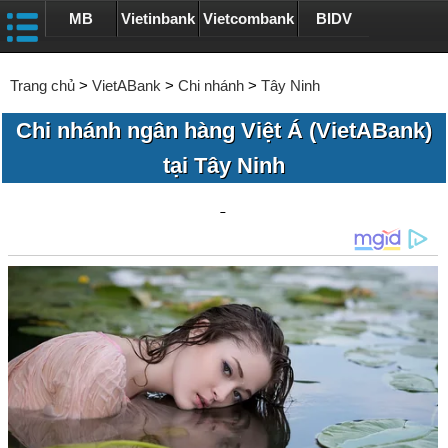
MB
Vietinbank
Vietcombank
BIDV
Trang chủ
>
VietABank
>
Chi nhánh
>
Tây Ninh
Chi nhánh ngân hàng Việt Á (VietABank)
tại Tây Ninh