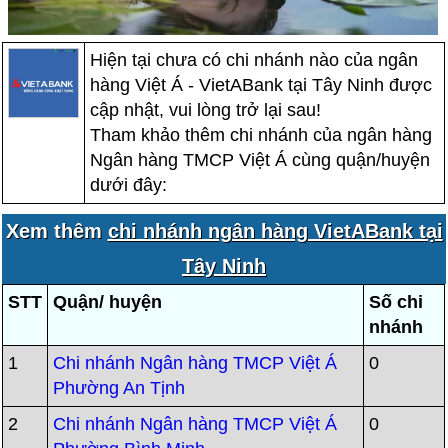
Hiện tại chưa có chi nhánh nào của ngân
hàng Việt Á - VietABank tại Tây Ninh được
cập nhật, vui lòng trở lại sau!
Tham khảo thêm chi nhánh của ngân hàng
Ngân hàng TMCP Việt Á cùng quận/huyện
dưới đây:
Xem thêm
chi nhánh ngân hàng VietABank tại
Tây Ninh
STT
Quận/ huyện
Số chi
nhánh
1
Chi nhánh Ngân hàng TMCP Việt Á
0
Phường An Tịnh
2
Chi nhánh Ngân hàng TMCP Việt Á
0