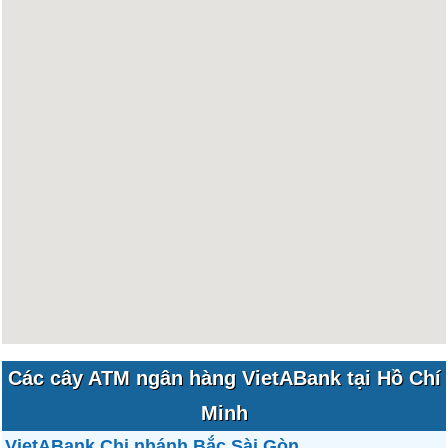
Các cây ATM ngân hàng VietABank tại Hồ Chí
Minh
VietABank Chi nhánh Bắc Sài Gòn