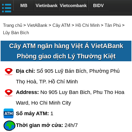
MB
Vietinbank
Vietcombank
BIDV
Trang chủ
>
VietABank
>
Cây ATM
>
Hồ Chí Minh
>
Tân Phú
>
Lũy Bán Bích
Cây ATM ngân hàng Việt Á VietABank
Phòng giao dịch Lý Thường Kiệt
Địa chỉ:
Số 905 Luỹ Bán Bích, Phường Phú
Thọ Hoà, TP. Hồ Chí Minh
Address:
No 905 Luy Ban Bich, Phu Tho Hoa
Ward, Ho Chi Minh City
Số máy ATM:
1
Thời gian mở cửa:
24h/7