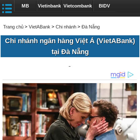
MB
Vietinbank
Vietcombank
BIDV
Trang chủ
>
VietABank
>
Chi nhánh
>
Đà Nẵng
Chi nhánh ngân hàng Việt Á (VietABank)
tại Đà Nẵng