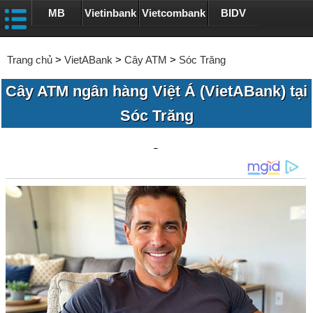
MB
Vietinbank
Vietcombank
BIDV
Trang chủ
>
VietABank
>
Cây ATM
>
Sóc Trăng
Cây ATM ngân hàng Việt Á (VietABank) tại
Sóc Trăng